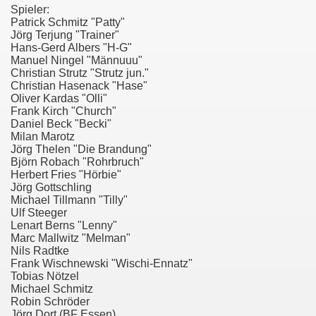
Spieler:
Patrick Schmitz "Patty"
Jörg Terjung "Trainer"
Hans-Gerd Albers "H-G"
Manuel Ningel "Männuuu"
Christian Strutz "Strutz jun."
Christian Hasenack "Hase"
Oliver Kardas "Olli"
Frank Kirch "Church"
Daniel Beck "Becki"
Milan Marotz
Jörg Thelen "Die Brandung"
Björn Robach "Rohrbruch"
Herbert Fries "Hörbie"
Jörg Gottschling
Michael Tillmann "Tilly"
Ulf Steeger
Lenart Berns "Lenny"
Marc Mallwitz "Melman"
Nils Radtke
Frank Wischnewski "Wischi-Ennatz"
Tobias Nötzel
Michael Schmitz
Robin Schröder
Jörg Dort (BF Essen)